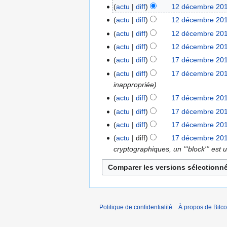
2
actu
diff
12 décembre 201
d
actu
diff
12 décembre 201
é
actu
diff
12 décembre 201
c
actu
diff
12 décembre 201
e
actu
diff
17 décembre 201
1
m
7
b
actu
diff
17 décembre 201
d
r
inappropriée
é
e
actu
diff
17 décembre 201
c
2
A
actu
diff
17 décembre 201
e
0
u
A
actu
diff
17 décembre 201
m
1
c
u
A
actu
diff
17 décembre 201
b
3
u
c
u
cryptographiques, un '''block''' es
r
n
u
c
e
r
n
u
2
é
r
n
0
s
é
r
1
u
s
é
0
Politique de confidentialité
À propos de Bitco
m
u
s
é
m
u