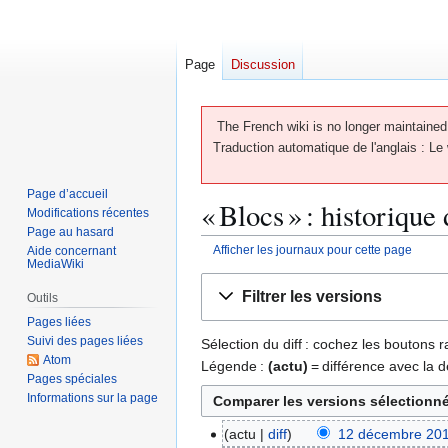
Page
Discussion
The French wiki is no longer maintained 
Traduction automatique de l'anglais : Le 
Page d’accueil
« Blocs » : historique
Modifications récentes
Page au hasard
Afficher les journaux pour cette page
Aide concernant
MediaWiki
Aller
Aller
Filtrer les versions
Outils
à
à
Pages liées
la
la
Suivi des pages liées
Sélection du diff : cochez les boutons
navigation
recherche
Atom
Légende :
(actu)
= différence avec la d
Pages spéciales
Informations sur la page
actu
diff
12 décembre 201
1