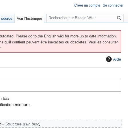
Créer un compte
Se connecter
R
e source
Voir l’historique
e
c
h
utdated. Please go to the English wiki for more up to date information.
e
ns qu'il contient peuvent être inexactes ou obsolètes. Veuillez consulter
.
r
c
Aide
h
e
r
n bas.
fication mineure.
→
Structure d'un bloc