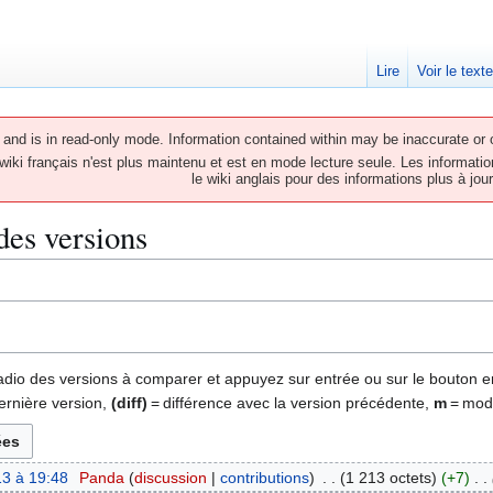
Lire
Voir le text
and is in read-only mode. Information contained within may be inaccurate or o
wiki français n'est plus maintenu et est en mode lecture seule. Les informatio
le wiki anglais pour des informations plus à jour
 des versions
 radio des versions à comparer et appuyez sur entrée ou sur le bouton e
ernière version,
(diff)
= différence avec la version précédente,
m
= modi
3 à 19:48
Panda
discussion
contributions
1 213 octets
+7