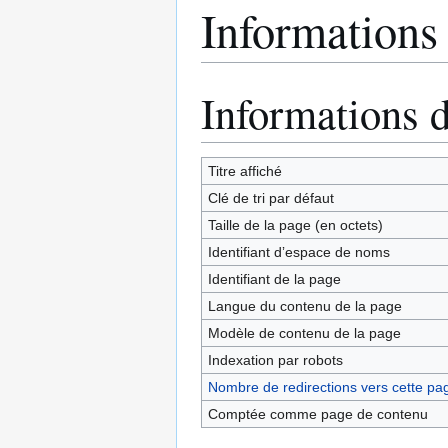
Informations
Informations 
Aller
Aller
à
à
la
la
navigation
recherche
Titre affiché
Clé de tri par défaut
Taille de la page (en octets)
Identifiant dʼespace de noms
Identifiant de la page
Langue du contenu de la page
Modèle de contenu de la page
Indexation par robots
Nombre de redirections vers cette pa
Comptée comme page de contenu