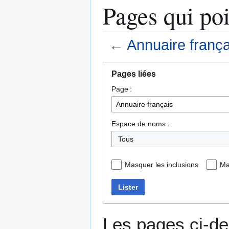
Pages qui poi
←
Annuaire frança
Aller
Aller
Pages liées
à
à
Page :
la
la
navigation
recherche
Espace de noms :
Tous
Masquer les inclusions
Ma
Lister
Les pages ci-de