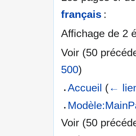
français
:
Affichage de 2 
Voir (
50 précéd
500
)
Accueil
(
← lie
Modèle:MainP
Voir (
50 précéd