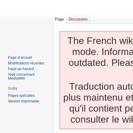
Page
Discussion
The French wiki
mode. Informa
Page d’accueil
outdated. Pleas
Modifications récentes
Page au hasard
Aide concernant
MediaWiki
Traduction auto
Outils
plus maintenu et
Pages spéciales
Version imprimable
qu'il contient 
consulter le wi